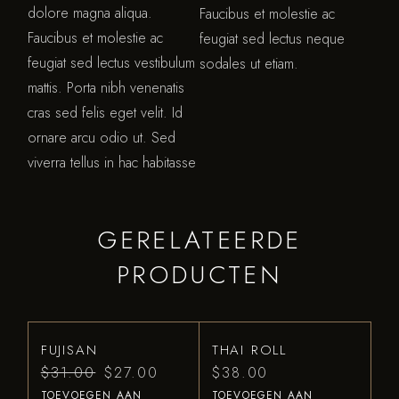
dolore magna aliqua.
Faucibus et molestie ac
Faucibus et molestie ac
feugiat sed lectus neque
feugiat sed lectus vestibulum
sodales ut etiam.
mattis. Porta nibh venenatis
cras sed felis eget velit. Id
ornare arcu odio ut. Sed
viverra tellus in hac habitasse
GERELATEERDE
PRODUCTEN
FUJISAN
THAI ROLL
$
31.00
$
27.00
$
38.00
TOEVOEGEN AAN
TOEVOEGEN AAN