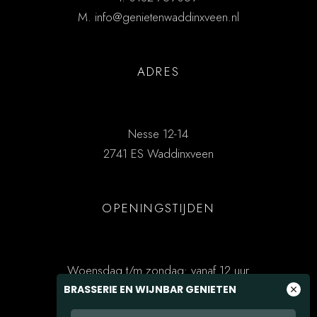
M.
info@genietenwaddinxveen.nl
ADRES
Nesse 12-14
2741 ES Waddinxveen
OPENINGSTIJDEN
Woensdag t/m zondag: vanaf 12 uur
BRASSERIE EN WIJNBAR GENIETEN
close