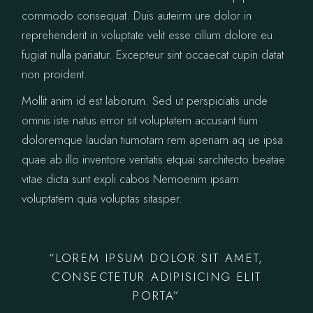
commodo consequat. Duis auteirm ure dolor in
reprehenderit in voluptate velit esse cillum dolore eu
fugiat nulla pariatur. Excepteur sint occaecat cupin datat
non proident.
Mollit anim id est laborum. Sed ut perspiciatis unde
omnis iste natus error sit voluptatem accusant tium
doloremque laudan tiumotam rem aperiam aq ue ipsa
quae ab illo inventore veritatis etquai sarchitecto beatae
vitae dicta sunt expli cabos Nemoenim ipsam
voluptatem quia voluptas sitasper.
“LOREM IPSUM DOLOR SIT AMET,
CONSECTETUR ADIPISICING ELIT
PORTA”