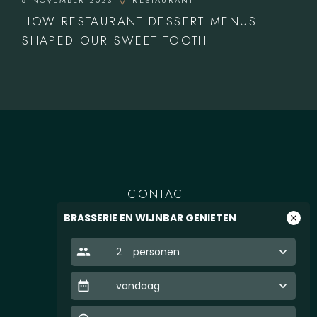
HOW RESTAURANT DESSERT MENUS
SHAPED OUR SWEET TOOTH
CONTACT
BRASSERIE EN WIJNBAR GENIETEN
close
people
2
personen
keyboard_arrow_down
T.
0182-759059
M.
info@genietenwaddinxveen.nl
date_range
vandaag
keyboard_arrow_down