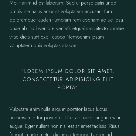
Mollit anim id est laborum. Sed ut perspiciatis unde
omnis iste natus error sit voluptatem accusant tium
doloremque laudan tiumotam rem aperiam aq ue ipsa
quae ab illo inventore veritatis etquai sarchitecto beatae
vitae dicta sunt expli cabos Nemoenim ipsam
voluptatem quia voluptas sitasper.
“LOREM IPSUM DOLOR SIT AMET,
CONSECTETUR ADIPISICING ELIT
PORTA”
Vulputate enim nulla aliquet porttitor lacus luctus
accumsan tortor posuere. Orci ac auctor augue mauris
augue. Eget nullam non nisi est sit amet facilisis. Risus
feugiat in ante metus dictum at tempor. Laoreet id