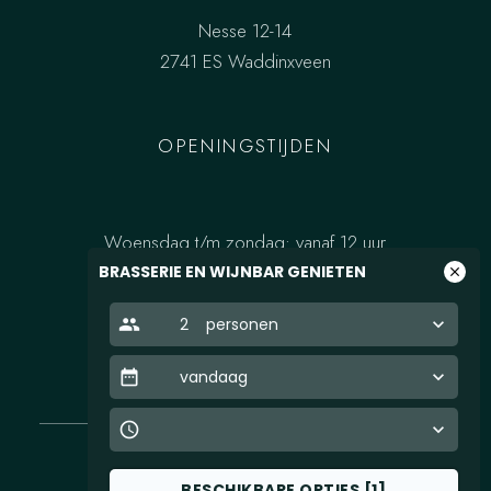
Nesse 12-14
2741 ES Waddinxveen
OPENINGSTIJDEN
Woensdag t/m zondag: vanaf 12 uur
BRASSERIE EN WIJNBAR GENIETEN
close
people
2
personen
keyboard_arrow_down
date_range
vandaag
keyboard_arrow_down
access_time
keyboard_arrow_down
FACEBOOK
INSTAGRAM
BESCHIKBARE OPTIES
[
1
]