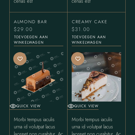
cenas est
cenas est
ALMOND BAR
CREAMY CAKE
$
29.00
$
31.00
TOEVOEGEN AAN
TOEVOEGEN AAN
WINKELWAGEN
WINKELWAGEN
QUICK VIEW
QUICK VIEW
Morbi tempus iaculis
Morbi tempus iaculis
urna id volutpat lacus
urna id volutpat lacus
laoreet non curabitur. Ac
laoreet non curabitur. Ac