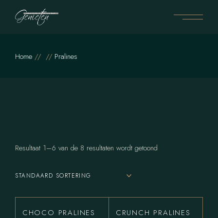
Skip
to
the
content
Home
Pralines
Resultaat 1–6 van de 8 resultaten wordt getoond
STANDAARD SORTERING
CHOCO PRALINES
CRUNCH PRALINES