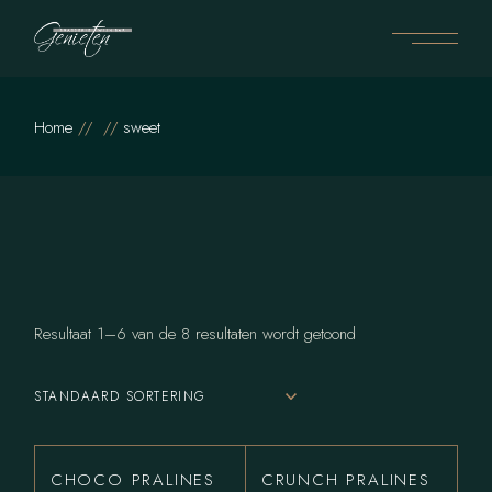
Skip
to
the
content
Home
sweet
Resultaat 1–6 van de 8 resultaten wordt getoond
STANDAARD SORTERING
CHOCO PRALINES
CRUNCH PRALINES