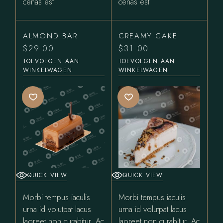
cenas est
cenas est
ALMOND BAR
CREAMY CAKE
$
29.00
$
31.00
TOEVOEGEN AAN
TOEVOEGEN AAN
WINKELWAGEN
WINKELWAGEN
QUICK VIEW
QUICK VIEW
Morbi tempus iaculis
Morbi tempus iaculis
urna id volutpat lacus
urna id volutpat lacus
laoreet non curabitur. Ac
laoreet non curabitur. Ac