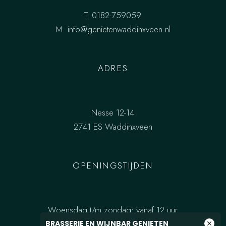
T.
0182-759059
M.
info@genietenwaddinxveen.nl
ADRES
Nesse 12-14
2741 ES Waddinxveen
OPENINGSTIJDEN
Woensdag t/m zondag: vanaf 12 uur
BRASSERIE EN WIJNBAR GENIETEN
close