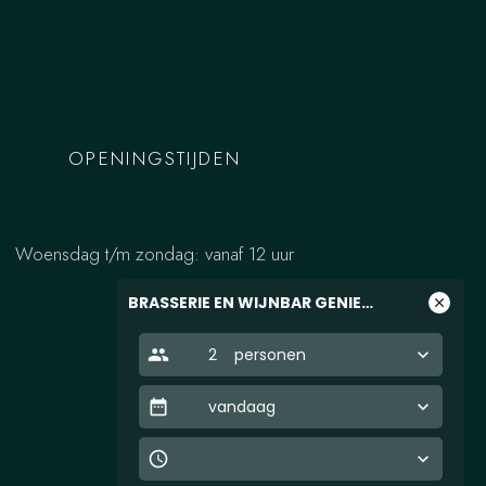
OPENINGSTIJDEN
Woensdag t/m zondag: vanaf 12 uur
BRASSERIE EN WIJNBAR GENIETEN
close
people
2
personen
keyboard_arrow_down
date_range
vandaag
keyboard_arrow_down
access_time
keyboard_arrow_down