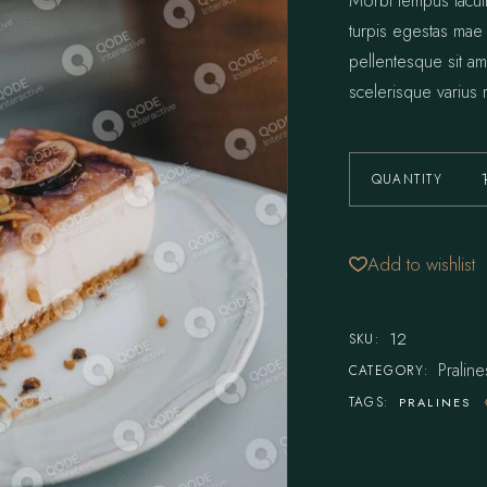
Morbi tempus iaculi
turpis egestas mae
pellentesque sit ame
scelerisque varius 
QUANTITY
Add to wishlist
12
SKU:
Praline
CATEGORY:
TAGS:
PRALINES