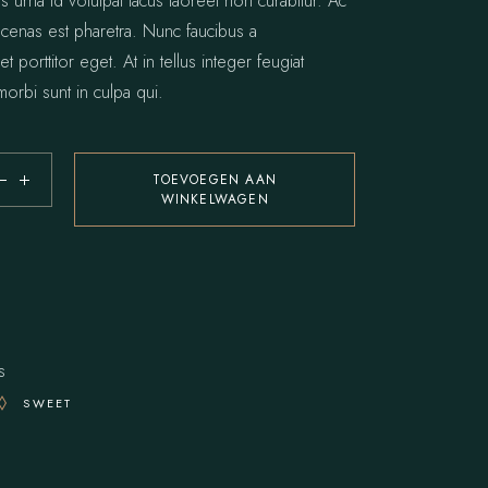
s urna id volutpat lacus laoreet non curabitur. Ac
 cenas est pharetra. Nunc faucibus a
t porttitor eget. At in tellus integer feugiat
morbi sunt in culpa qui.
TOEVOEGEN AAN
WINKELWAGEN
s
SWEET