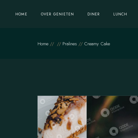
Feesten & Partijen
HOME
OVER GENIETEN
DINER
LUNCH
Vacatures
Feesten & Partijen
Home
Pralines
Creamy Cake
Vacatures