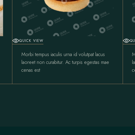
QUICK VIEW
QU
Morbi tempus iaculis urna id volutpat lacus
M
laoreet non curabitur. Ac turpis egestas mae
l
cenas est
c