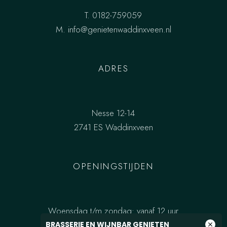
T.
0182-759059
M.
info@genietenwaddinxveen.nl
ADRES
Nesse 12-14
2741 ES Waddinxveen
OPENINGSTIJDEN
Woensdag t/m zondag: vanaf 12 uur
BRASSERIE EN WIJNBAR GENIETEN
close