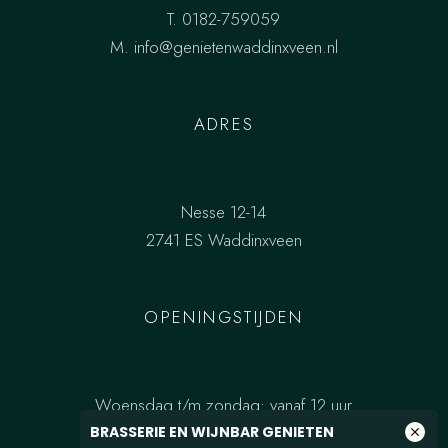
T.
0182-759059
M.
info@genietenwaddinxveen.nl
ADRES
Nesse 12-14
2741 ES Waddinxveen
OPENINGSTIJDEN
Woensdag t/m zondag: vanaf 12 uur
BRASSERIE EN WIJNBAR GENIETEN
close