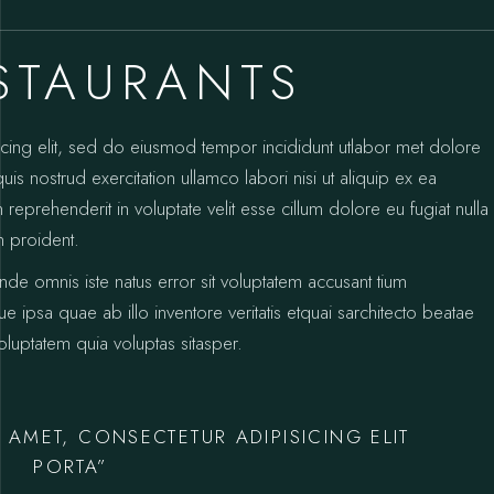
ESTAURANTS
icing elit, sed do eiusmod tempor incididunt utlabor met dolore
s nostrud exercitation ullamco labori nisi ut aliquip ex ea
prehenderit in voluptate velit esse cillum dolore eu fugiat nulla
n proident.
unde omnis iste natus error sit voluptatem accusant tium
psa quae ab illo inventore veritatis etquai sarchitecto beatae
luptatem quia voluptas sitasper.
 AMET, CONSECTETUR ADIPISICING ELIT
PORTA”