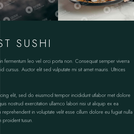
ST SUSHI
oin fermentum leo vel orci porta non. Consequat semper viverra
id cursus. Auctor elit sed vulputate mi sit amet mauris. Ultrices
icing elit, sed do eiusmod tempor incididunt utlabor met dolore
s nostrud exercitation ullamco labori nisi ut aliquip ex ea
prehenderit in voluptate velit esse cillum dolore eu fugiat nulla
n proident tusun.