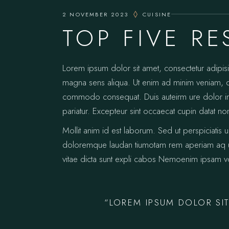
2 NOVEMBER 2023
CUISINE
TOP FIVE R
Lorem ipsum dolor sit amet, consectetur adipis
magna sens aliqua. Ut enim ad minim veniam, qui
commodo consequat. Duis auteirm ure dolor in re
pariatur. Excepteur sint occaecat cupin datat no
Mollit anim id est laborum. Sed ut perspiciatis 
doloremque laudan tiumotam rem aperiam aq ue i
vitae dicta sunt expli cabos Nemoenim ipsam vo
“LOREM IPSUM DOLOR SIT