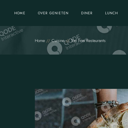
Feesten & Partijen
HOME
OVER GENIETEN
DINER
LUNCH
Vacatures
Feesten & Partijen
Home
Cuisine
Top Five Restaurants
Vacatures