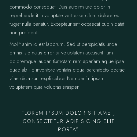
commodo consequat. Duis auteirm ure dolor in
reprehenderit in voluptate velit esse cillum dolore eu
fugiat nulla pariatur. Excepteur sint occaecat cupin datat
non proident.
Mollit anim id est laborum. Sed ut perspiciatis unde
omnis iste natus error sit voluptatem accusant tium
doloremque laudan tiumotam rem aperiam aq ue ipsa
quae ab illo inventore veritatis etquai sarchitecto beatae
vitae dicta sunt expli cabos Nemoenim ipsam
voluptatem quia voluptas sitasper.
“LOREM IPSUM DOLOR SIT AMET,
CONSECTETUR ADIPISICING ELIT
PORTA”