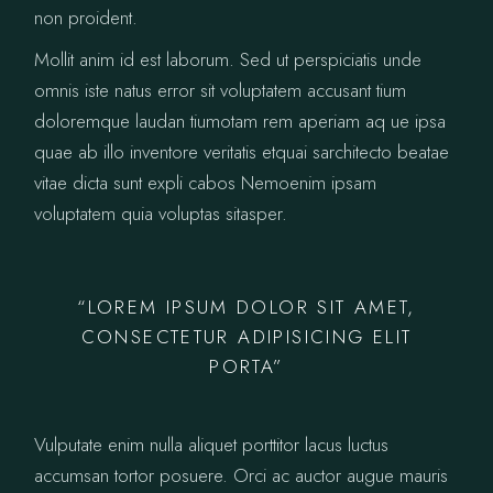
non proident.
Mollit anim id est laborum. Sed ut perspiciatis unde
omnis iste natus error sit voluptatem accusant tium
doloremque laudan tiumotam rem aperiam aq ue ipsa
quae ab illo inventore veritatis etquai sarchitecto beatae
vitae dicta sunt expli cabos Nemoenim ipsam
voluptatem quia voluptas sitasper.
“LOREM IPSUM DOLOR SIT AMET,
CONSECTETUR ADIPISICING ELIT
PORTA”
Vulputate enim nulla aliquet porttitor lacus luctus
accumsan tortor posuere. Orci ac auctor augue mauris