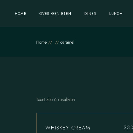
Skip
to
the
Feesten & Partijen
HOME
OVER GENIETEN
DINER
LUNCH
content
Vacatures
Feesten & Partijen
Home
caramel
Vacatures
Toont alle 6 resultaten
WHISKEY CREAM
$
3