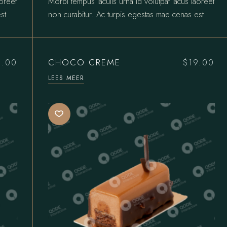
aoreet
Morbi tempus iaculis urna id volutpat lacus laoreet
st
non curabitur. Ac turpis egestas mae cenas est
CHOCO CREME
5.00
$
19.00
LEES MEER