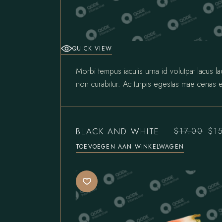
QUICK VIEW
Morbi tempus iaculis urna id volutpat lacus l
non curabitur. Ac turpis egestas mae cenas e
BLACK AND WHITE
$
17.00
$
1
Oorspronke
Huidige
prijs
prijs
TOEVOEGEN AAN WINKELWAGEN
was:
is:
$17.00.
$15.00.