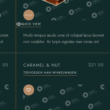
SOLD
QUICK VIEW
aoreet
Morbi tempus iaculis urna id volutpat lacus laoreet
st
non curabitur. Ac turpis egestas mae cenas est
CARAMEL & NUT
5.00
$
21.00
lijke
TOEVOEGEN AAN WINKELWAGEN