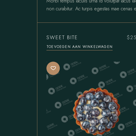
Morbi tempus iaculis urna id volutpat lacus l
non curabitur. Ac turpis egestas mae cenas e
SWEET BITE
$
2
TOEVOEGEN AAN WINKELWAGEN