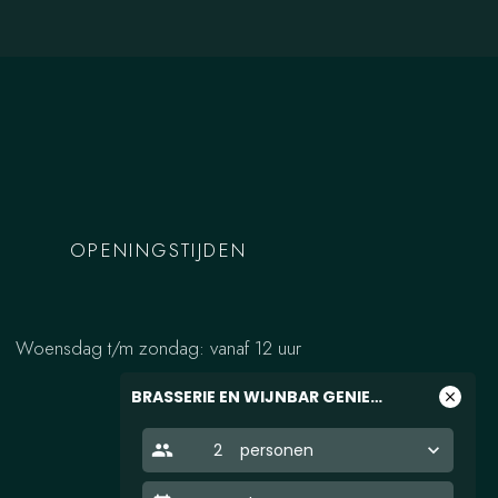
OPENINGSTIJDEN
Woensdag t/m zondag: vanaf 12 uur
BRASSERIE EN WIJNBAR GENIETEN
close
people
2
personen
keyboard_arrow_down