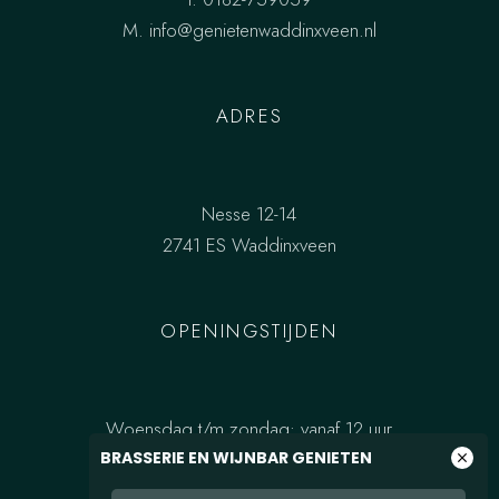
M.
info@genietenwaddinxveen.nl
ADRES
Nesse 12-14
2741 ES Waddinxveen
OPENINGSTIJDEN
Woensdag t/m zondag: vanaf 12 uur
BRASSERIE EN WIJNBAR GENIETEN
close