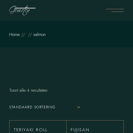
Skip
to
the
content
Home
salmon
Toont alle 4 resultaten
STANDAARD SORTERING
TERIYAKI ROLL
FUJISAN