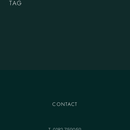
TAG
CONTACT
T.
0182-759059