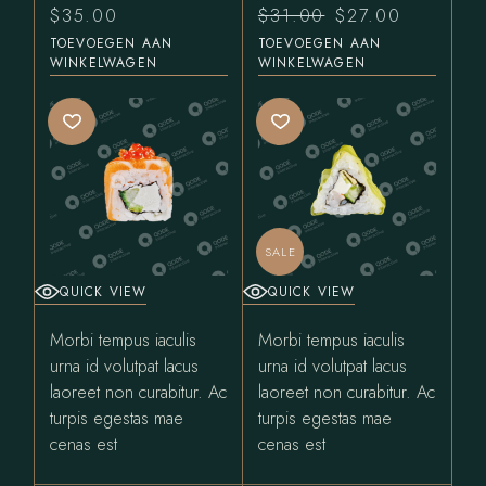
$
35.00
$
31.00
$
27.00
Oorspronkelijke
Huidige
prijs
prijs
TOEVOEGEN AAN
TOEVOEGEN AAN
was:
is:
WINKELWAGEN
WINKELWAGEN
$31.00.
$27.00.
SALE
QUICK VIEW
QUICK VIEW
Morbi tempus iaculis
Morbi tempus iaculis
urna id volutpat lacus
urna id volutpat lacus
laoreet non curabitur. Ac
laoreet non curabitur. Ac
turpis egestas mae
turpis egestas mae
cenas est
cenas est