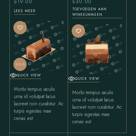
$
19.00
$
30.00
TOEVOEGEN AAN
LEES MEER
WINKELWAGEN
SOLD
QUICK VIEW
QUICK VIEW
Morbi tempus iaculis
Morbi tempus iaculis
urna id volutpat lacus
urna id volutpat lacus
laoreet non curabitur. Ac
laoreet non curabitur. Ac
turpis egestas mae
turpis egestas mae
cenas est
cenas est