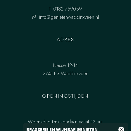
T.
0182-759059
M.
info@genietenwaddinxveen.nl
ADRES
Nesse 12-14
2741 ES Waddinxveen
OPENINGSTIJDEN
Woensdag t/m zondag: vanaf 12 uur
BRASSERIE EN WIJNBAR GENIETEN
close