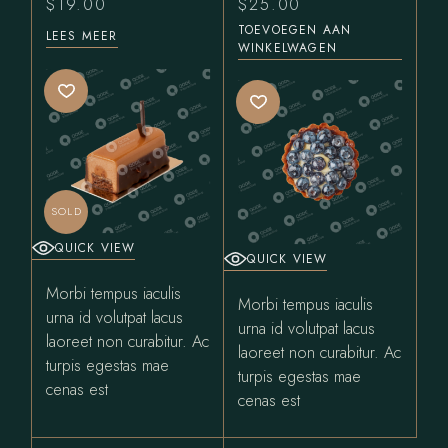
$
19.00
$
25.00
TOEVOEGEN AAN
LEES MEER
WINKELWAGEN
SOLD
QUICK VIEW
QUICK VIEW
Morbi tempus iaculis
Morbi tempus iaculis
urna id volutpat lacus
urna id volutpat lacus
laoreet non curabitur. Ac
laoreet non curabitur. Ac
turpis egestas mae
turpis egestas mae
cenas est
cenas est