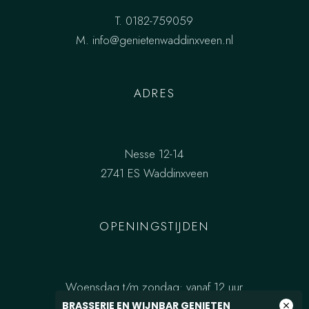
T.
0182-759059
M.
info@genietenwaddinxveen.nl
ADRES
Nesse 12-14
2741 ES Waddinxveen
OPENINGSTIJDEN
Woensdag t/m zondag: vanaf 12 uur
BRASSERIE EN WIJNBAR GENIETEN
close