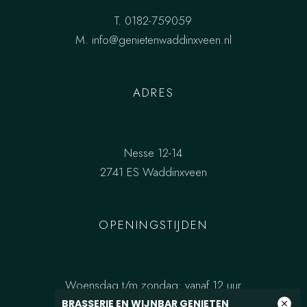
T.
0182-759059
M.
info@genietenwaddinxveen.nl
ADRES
Nesse 12-14
2741 ES Waddinxveen
OPENINGSTIJDEN
Woensdag t/m zondag: vanaf 12 uur
BRASSERIE EN WIJNBAR GENIETEN
close