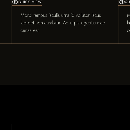
QUICK VIEW
QU
Morbi tempus iaculis urna id volutpat lacus
M
laoreet non curabitur. Ac turpis egestas mae
l
cenas est
c