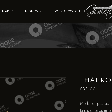
HAPJES
HIGH WINE
WIJN & COCKTAILS
THAI RO
$
38.00
Morbi tempus iaculi
turpis egestas mae