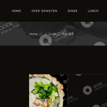
Feesten & Partijen
HOME
OVER GENIETEN
DINER
LUNCH
Vacatures
Feesten & Partijen
Home
Sushi
Thai Roll
Vacatures