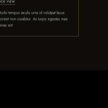
ICK VIEW
orbi tempus iaculis urna id volutpat lacus
aoreet non curabitur. Ac turpis egestas mae
enas est