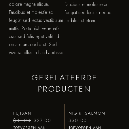
dolore magna aliqua.
Faucibus et molestie ac
Faucibus et molestie ac
feugiat sed lectus neque
feugiat sed lectus vestibulum
sodales ut etiam.
mattis. Porta nibh venenatis
cras sed felis eget velit. Id
ornare arcu odio ut. Sed
viverra tellus in hac habitasse
GERELATEERDE
PRODUCTEN
FUJISAN
NIGIRI SALMON
$
31.00
$
27.00
$
30.00
TOEVOEGEN AAN
TOEVOEGEN AAN