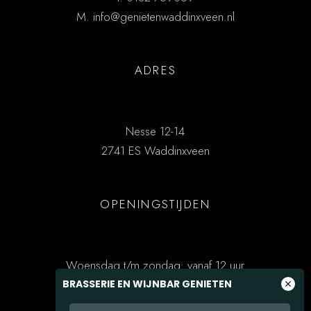
M.
info@genietenwaddinxveen.nl
ADRES
Nesse 12-14
2741 ES Waddinxveen
OPENINGSTIJDEN
Woensdag t/m zondag: vanaf 12 uur
BRASSERIE EN WIJNBAR GENIETEN
close